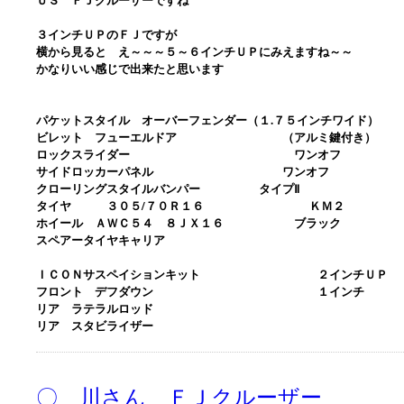
３インチＵＰのＦＪですが
横から見ると え～～～５～６インチＵＰにみえますね～～
かなりいい感じで出来たと思います
パケットスタイル オーバーフェンダー（１.７５インチワイド）
ビレット フューエルドア （アルミ鍵付き）
ロックスライダー ワンオフ
サイドロッカーパネル ワンオフ
クローリングスタイルバンパー タイプⅡ
タイヤ ３０５/７０Ｒ１６ ＫＭ２
ホイール ＡＷＣ５４ ８ＪＸ１６ ブラック
スペアータイヤキャリア
ＩＣＯＮサスペイションキット ２インチＵＰ
フロント デフダウン １インチ
リア ラテラルロッド
リア スタビライザー
〇 川さん ＦＪクルーザー