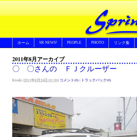
SR NEWS!
PEOPLE
PHOTO
ホーム
リンク集
2011年8月アーカイブ
〇 〇さんの ＦＪクルーザー
Kisaki
(
2011年8月24日 01:18
)
|
コメント(0)
|
トラックバック(0)