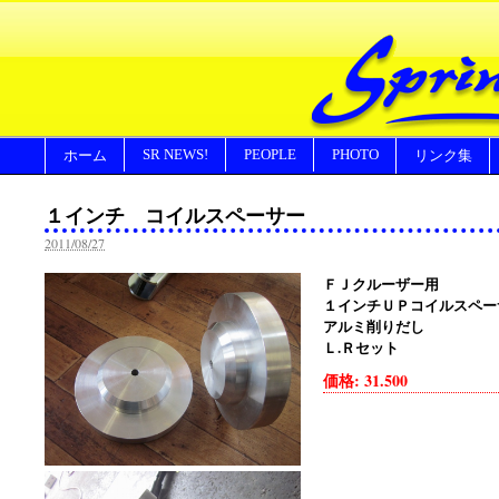
SR NEWS!
PEOPLE
PHOTO
ホーム
リンク集
１インチ コイルスペーサー
2011/08/27
ＦＪクルーザー用
１インチＵＰコイルスペー
アルミ削りだし
Ｌ.Ｒセット
価格: 31.500