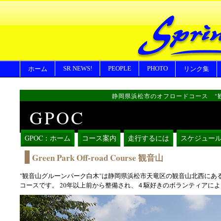
SR NEWS!
PEOPLE
PHOTO
ホーム
リンク集
静岡県浜松市のオフロードコース "
GPOC
GPOC：ホーム
コース案内
走行するには
スケジュー
Green Park Off-road Course 観音山
"観音山グルーンパーク白木"は静岡県浜松市天竜区の観音山北西にあ
コースです。 20年以上前から整備され、４駆好きのボランティアに