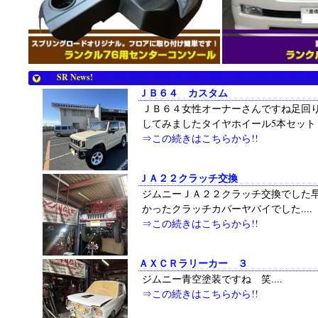
SR News!
ＪＢ６４ カスタム
ＪＢ６４女性オーナーさんですね足回
してみましたタイヤホイール5本セットして
⇒この続きはこちらから!!
ＪＡ２２クラッチ交換
ジムニーＪＡ２２クラッチ交換でした
かったクラッチカバーヤバイでした....
⇒この続きはこちらから!!
ＡＸＣＲラリーカー ３
ジムニー青空塗装ですね 笑....
⇒この続きはこちらから!!