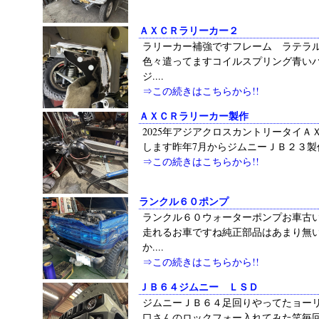
ＡＸＣＲラリーカー２
ラリーカー補強ですフレーム ラテラ
色々遣ってますコイルスプリング青い
ジ....
⇒この続きはこちらから!!
ＡＸＣＲラリーカー製作
2025年アジアクロスカントリータイＡ
します昨年7月からジムニーＪＢ２３製作遣
⇒この続きはこちらから!!
ランクル６０ポンプ
ランクル６０ウォーターポンプお車古
走れるお車ですね純正部品はあまり無
か....
⇒この続きはこちらから!!
ＪＢ６４ジムニー ＬＳＤ
ジムニーＪＢ６４足回りやってたョー
口さんのロックフォー入れてみた笑毎