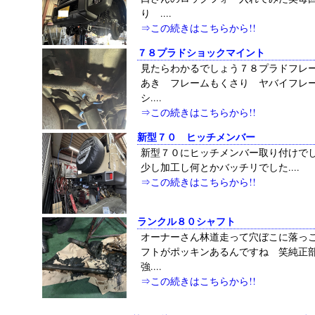
り ....
⇒この続きはこちらから!!
７８プラドショックマイント
見たらわかるでしょう７８プラドフレ
あき フレームもくさり ヤバイフ
シ....
⇒この続きはこちらから!!
新型７０ ヒッチメンバー
新型７０にヒッチメンバー取り付けでし
少し加工し何とかバッチリでした....
⇒この続きはこちらから!!
ランクル８０シャフト
オーナーさん林道走って穴ぼこに落っ
フトがポッキンあるんですね 笑純
強....
⇒この続きはこちらから!!