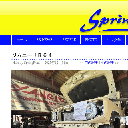
SR NEWS!
PEOPLE
PHOTO
ホーム
リンク集
ジムニーＪＢ６４
white by SpringRoad
2025年12月31日
<<
前の記事
|
次の記事
>>